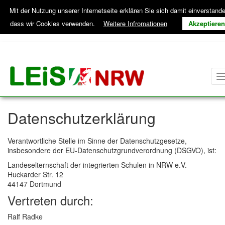
Zum
Zur
Mit der Nutzung unserer Internetseite erklären Sie sich damit einverstand
Hauptinhalt
Hilfsnavigation
springen
springen
dass wir Cookies verwenden.
Weitere Infromationen
Akzeptieren
Landeselternschaft
der
integrierten
Inhalt
Datenschutzerklärung
Schulen
Verantwortliche Stelle im Sinne der Datenschutzgesetze,
insbesondere der EU-Datenschutzgrundverordnung (DSGVO), ist:
Landeselternschaft der integrierten Schulen in NRW e.V.
Huckarder Str. 12
44147 Dortmund
Vertreten durch:
Ralf Radke