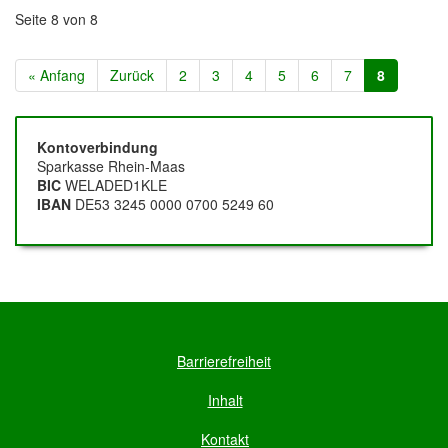
Seite 8 von 8
« Anfang
Zurück
2
3
4
5
6
7
8
Spenden-
Kontoverbindung
Sparkasse Rhein-Maas
Konto
BIC
WELADED1KLE
IBAN
DE53 3245 0000 0700 5249 60
Hilfsnavigation
Barrierefreiheit
Inhalt
Kontakt